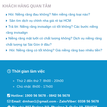
KHÁCH HÀNG QUAN TÂM
Hỏi: Niềng răng đau không? Nên niềng răng loại nào?
Săn tìm dịch vụ chỉnh nha giá rẻ tại HCM
Trả lời: Niềng răng invisalign có tốt không? Các bước niềng
răng invisalign
Niềng răng mặt lưỡi có chất lượng không? Dịch vụ niềng răng
chất lượng tại Sài Gòn ở đâu?
Hỏi: Niềng răng có tốt không? Giá niềng răng bao nhiêu tiền?
Thời gian làm việc
Thứ 2 đến thứ 7: 8h00 - 20h00
Chủ nhật: 8h00 - 17h00
Hotline:
1900 56 5678
-
0842 56 5678
Email:
drnhan1@gmail.com
- Zalo/Viber:
0338 56 5678
Địa chỉ: 807 Đường 3/2, Phường 7, Quận 10, TP.HCM