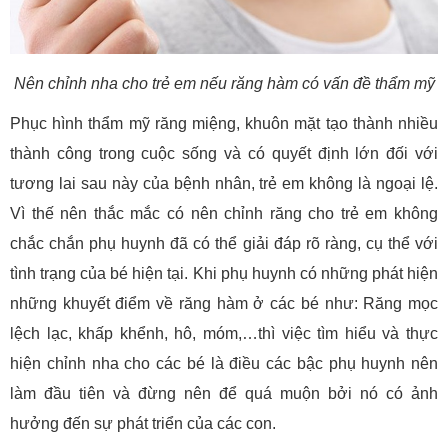
Nên chỉnh nha cho trẻ em nếu răng hàm có vấn đề thẩm mỹ
Phục hình thẩm mỹ răng miệng, khuôn mặt tạo thành nhiều
thành công trong cuộc sống và có quyết định lớn đối với
tương lai sau này của bệnh nhân, trẻ em không là ngoại lệ.
Vì thế nên thắc mắc có nên chỉnh răng cho trẻ em không
chắc chắn phụ huynh đã có thể giải đáp rõ ràng, cụ thể với
tình trạng của bé hiện tại. Khi phụ huynh có những phát hiện
những khuyết điểm về răng hàm ở các bé như: Răng mọc
lệch lạc, khấp khểnh, hô, móm,…thì việc tìm hiểu và thực
hiện chỉnh nha cho các bé là điều các bậc phụ huynh nên
làm đầu tiên và đừng nên để quá muộn bởi nó có ảnh
hưởng đến sự phát triển của các con.