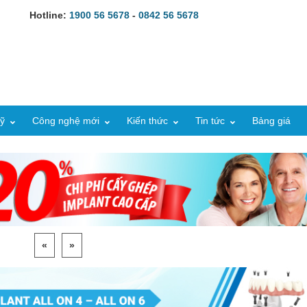
Hotline:
1900 56 5678
-
0842 56 5678
ỹ
Công nghệ mới
Kiến thức
Tin tức
Bảng giá
«
»